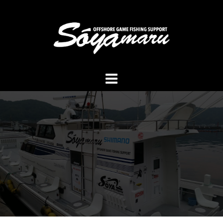
コ
ン
テ
ン
ツ
へ
ス
キ
ッ
プ