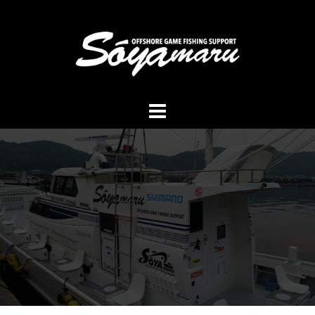
コ
ン
テ
ン
ツ
へ
ス
キ
ッ
プ