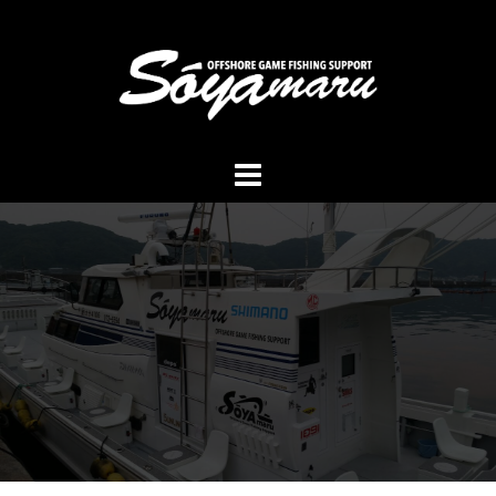
コ
ン
テ
ン
ツ
へ
ス
キ
ッ
プ