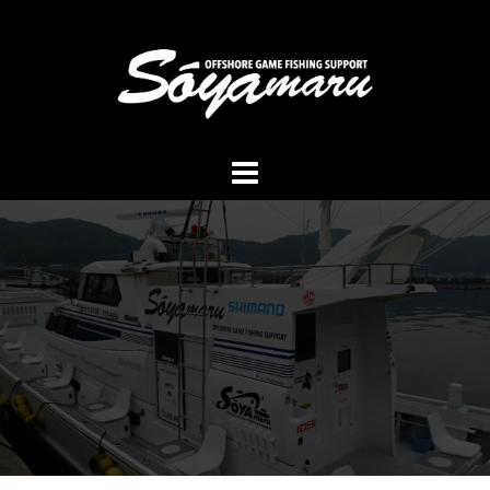
コ
ン
テ
ン
ツ
へ
ス
キ
ッ
プ