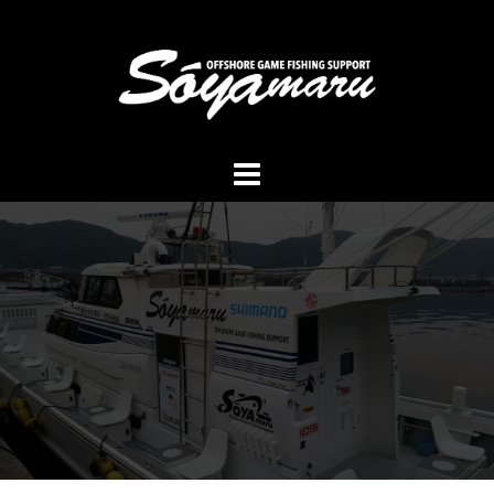
コ
ン
テ
ン
ツ
へ
ス
キ
ッ
プ