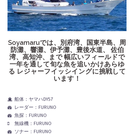
Soyamaruでは、別府湾、国東半島、周
防灘、響灘、伊予灘、豊後水道、 佐伯
湾、高知沖、まで 幅広いフィールドで
一年を通して旬な魚を追いかけあらゆ
る レジャーフイッシイングに挑戦して
います！
船体：ヤマハDY57
レーダー：FURUNO
魚探：FURUNO
無線機：FURUNO
ソナー：FURUNO